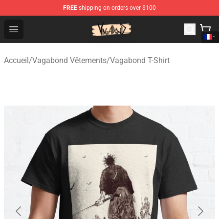
FREE
shipping on orders over $100
Vagabond Shop - Official Vagabond Merchandise Store
Open menu
Accueil
/
Vagabond Vêtements
/
Vagabond T-Shirt