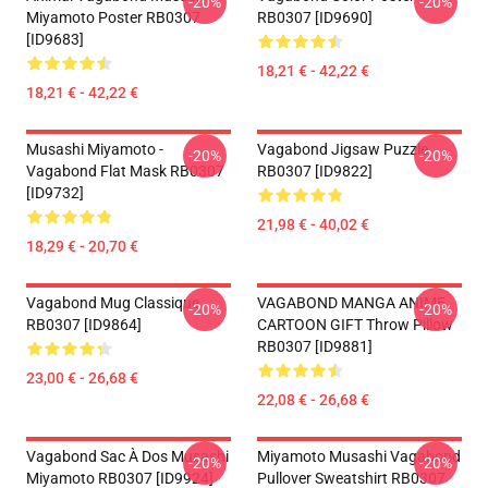
-20%
-20%
Miyamoto Poster RB0307
RB0307 [ID9690]
[ID9683]
18,21 € - 42,22 €
18,21 € - 42,22 €
Musashi Miyamoto -
Vagabond Jigsaw Puzzle
-20%
-20%
Vagabond Flat Mask RB0307
RB0307 [ID9822]
[ID9732]
21,98 € - 40,02 €
18,29 € - 20,70 €
Vagabond Mug Classique
VAGABOND MANGA ANIME
-20%
-20%
RB0307 [ID9864]
CARTOON GIFT Throw Pillow
RB0307 [ID9881]
23,00 € - 26,68 €
22,08 € - 26,68 €
Vagabond Sac À Dos Musashi
Miyamoto Musashi Vagabond
-20%
-20%
Miyamoto RB0307 [ID9924]
Pullover Sweatshirt RB0307