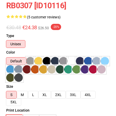
RB0307 [ID10116]
(5 customer reviews)
€30.48
€24.38
-20%
$26.50
Type
Unisex
Color
Default
Size
S
M
L
XL
2XL
3XL
4XL
5XL
Print Location