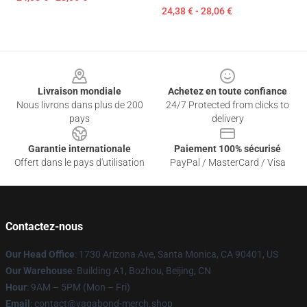
24,38 € - 28,06 €
Footer
Livraison mondiale
Achetez en toute confiance
Nous livrons dans plus de 200
24/7 Protected from clicks to
pays
delivery
Garantie internationale
Paiement 100% sécurisé
Offert dans le pays d'utilisation
PayPal / MasterCard / Visa
Contactez-nous
Our Head Office
: 1730 Arizona Ave, Santa Monica, CA 90401, US
Our Warehouse
: Building A1, Bozhou, Beijing, CN
Hour
: 9AM – 5PM (Mon – Fri)
Email
: contact@vagabond-merch.shop