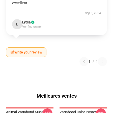
excellent.
Sep 9, 2024
Lydia
L
Verified owner
Write your review
1
/
1
Meilleures ventes
Animal Vagabond Musashi
Vagabond Color Poster