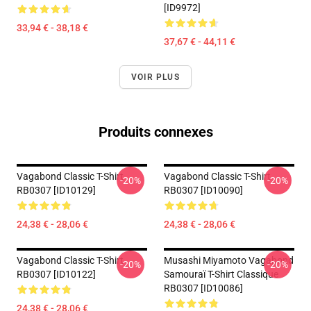
[ID9972]
33,94 € - 38,18 €
37,67 € - 44,11 €
VOIR PLUS
Produits connexes
Vagabond Classic T-Shirt
Vagabond Classic T-Shirt
-20%
-20%
RB0307 [ID10129]
RB0307 [ID10090]
24,38 € - 28,06 €
24,38 € - 28,06 €
Vagabond Classic T-Shirt
Musashi Miyamoto Vagabond
-20%
-20%
RB0307 [ID10122]
Samouraï T-Shirt Classique
RB0307 [ID10086]
24,38 € - 28,06 €