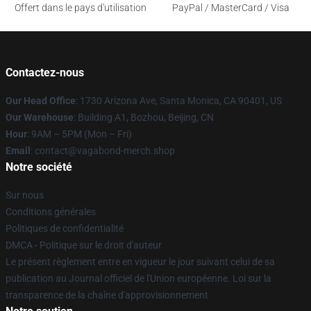
Offert dans le pays d'utilisation
PayPal / MasterCard / Visa
Contactez-nous
Our Head Office
: 1730 Arizona Ave, Santa Monica, CA 90401, US
Our Warehouse
: Building A1, Bozhou, Beijing, CN
Hour
: 9AM – 5PM (Mon – Fri)
Email
: contact@vagabond-merch.shop
Notre société
Sur nous
Conditions générales
Politiques de confidentialité
DMCA - Politique sur le droit d'auteur
Le présent règlement entre en vigueur le jour suivant celui de sa
publication au Journal officiel de l'Union européenne. Loi sur la
transparence de la chaîne d'approvisionnement