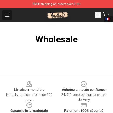
FREE
shipping on orders over $100
Vagabond Shop - Official Vagabond Merchandise Store
Open menu
Wholesale
Footer
Livraison mondiale
Achetez en toute confiance
Nous livrons dans plus de 200
24/7 Protected from clicks to
pays
delivery
Garantie internationale
Paiement 100% sécurisé