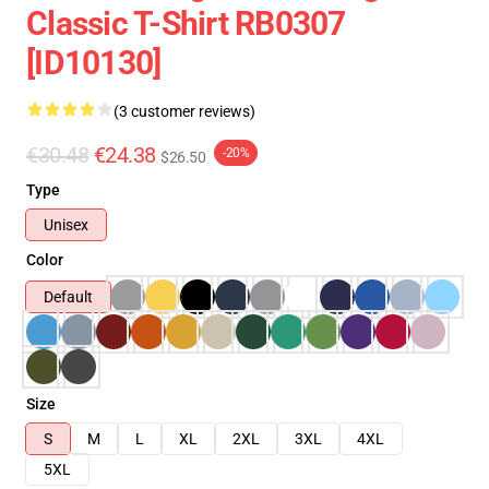
Classic T-Shirt RB0307
[ID10130]
(3 customer reviews)
€30.48
€24.38
-20%
$26.50
Type
Unisex
Color
Default
Size
S
M
L
XL
2XL
3XL
4XL
5XL