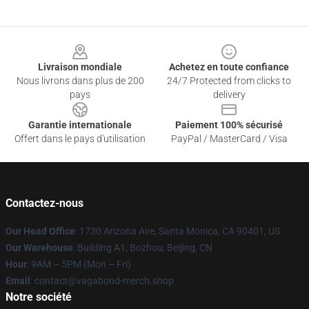
Footer
Livraison mondiale
Achetez en toute confiance
Nous livrons dans plus de 200
24/7 Protected from clicks to
pays
delivery
Garantie internationale
Paiement 100% sécurisé
Offert dans le pays d'utilisation
PayPal / MasterCard / Visa
Contactez-nous
Our Head Office
: 1730 Arizona Ave, Santa Monica, CA 90401, US
Our Warehouse
: Building A1, Bozhou, Beijing, CN
Hour
: 9AM – 5PM (Mon – Fri)
Email
: contact@vagabond-merch.shop
Notre société