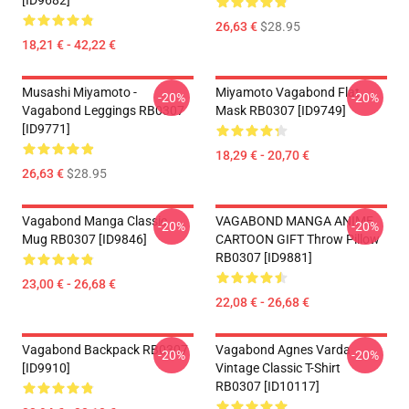
[ID9682]
26,63 €
$28.95
18,21 € - 42,22 €
Musashi Miyamoto -
Miyamoto Vagabond Flat
-20%
-20%
Vagabond Leggings RB0307
Mask RB0307 [ID9749]
[ID9771]
18,29 € - 20,70 €
26,63 €
$28.95
Vagabond Manga Classic
VAGABOND MANGA ANIME
-20%
-20%
Mug RB0307 [ID9846]
CARTOON GIFT Throw Pillow
RB0307 [ID9881]
23,00 € - 26,68 €
22,08 € - 26,68 €
Vagabond Backpack RB0307
Vagabond Agnes Varda
-20%
-20%
[ID9910]
Vintage Classic T-Shirt
RB0307 [ID10117]