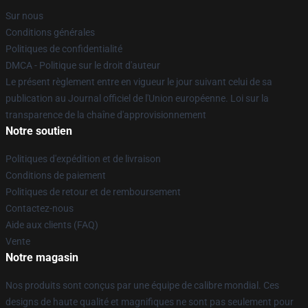
Sur nous
Conditions générales
Politiques de confidentialité
DMCA - Politique sur le droit d'auteur
Le présent règlement entre en vigueur le jour suivant celui de sa
publication au Journal officiel de l'Union européenne. Loi sur la
transparence de la chaîne d'approvisionnement
Notre soutien
Politiques d'expédition et de livraison
Conditions de paiement
Politiques de retour et de remboursement
Contactez-nous
Aide aux clients (FAQ)
Vente
Notre magasin
Nos produits sont conçus par une équipe de calibre mondial. Ces
designs de haute qualité et magnifiques ne sont pas seulement pour