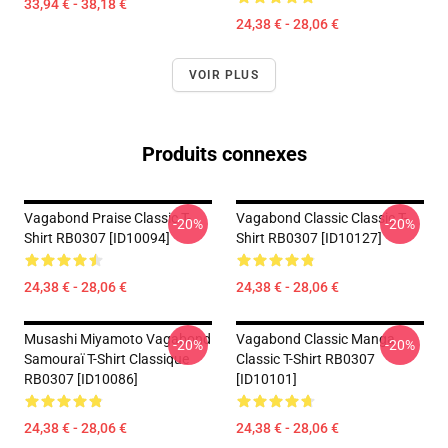
33,94 € - 38,18 €
24,38 € - 28,06 €
VOIR PLUS
Produits connexes
Vagabond Praise Classic T-
Vagabond Classic Classic T-
-20%
-20%
Shirt RB0307 [ID10094]
Shirt RB0307 [ID10127]
24,38 € - 28,06 €
24,38 € - 28,06 €
Musashi Miyamoto Vagabond
Vagabond Classic Manga
-20%
-20%
Samouraï T-Shirt Classique
Classic T-Shirt RB0307
RB0307 [ID10086]
[ID10101]
24,38 € - 28,06 €
24,38 € - 28,06 €