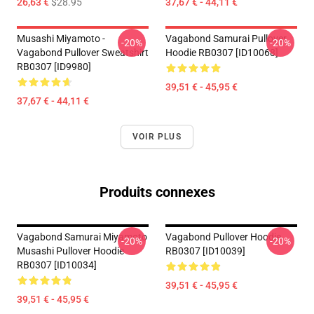
26,63 €
$28.95
37,67 € - 44,11 €
Musashi Miyamoto -
Vagabond Samurai Pullover
-20%
-20%
Vagabond Pullover Sweatshirt
Hoodie RB0307 [ID10068]
RB0307 [ID9980]
39,51 € - 45,95 €
37,67 € - 44,11 €
VOIR PLUS
Produits connexes
Vagabond Samurai Miyamoto
Vagabond Pullover Hoodie
-20%
-20%
Musashi Pullover Hoodie
RB0307 [ID10039]
RB0307 [ID10034]
39,51 € - 45,95 €
39,51 € - 45,95 €