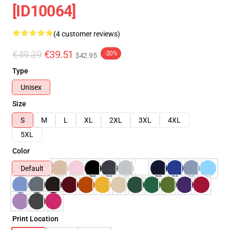
[ID10064]
(4 customer reviews)
€49.39
€39.51
-20%
$42.95
Type
Unisex
Size
S
M
L
XL
2XL
3XL
4XL
5XL
Color
Default
Print Location