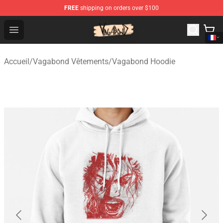
FREE
shipping on orders over $100
Vagabond Shop - Official Vagabond Merchandise Store
Open menu
Accueil
/
Vagabond Vêtements
/
Vagabond Hoodie