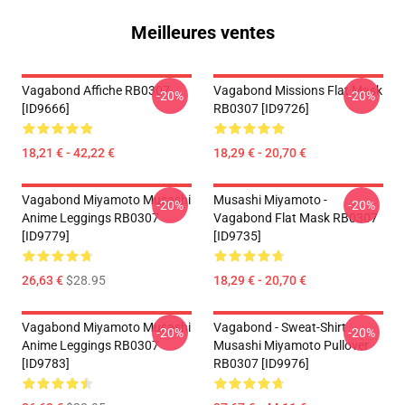
Meilleures ventes
Vagabond Affiche RB0307
Vagabond Missions Flat Mask
-20%
-20%
[ID9666]
RB0307 [ID9726]
18,21 € - 42,22 €
18,29 € - 20,70 €
Vagabond Miyamoto Musashi
Musashi Miyamoto -
-20%
-20%
Anime Leggings RB0307
Vagabond Flat Mask RB0307
[ID9779]
[ID9735]
26,63 €
$28.95
18,29 € - 20,70 €
Vagabond Miyamoto Musashi
Vagabond - Sweat-Shirt
-20%
-20%
Anime Leggings RB0307
Musashi Miyamoto Pullover
[ID9783]
RB0307 [ID9976]