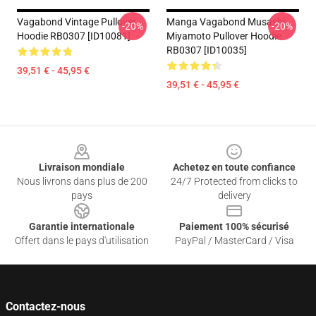
Vagabond Vintage Pullover
Manga Vagabond Musashi
-20%
-20%
Hoodie RB0307 [ID10081]
Miyamoto Pullover Hoodie
RB0307 [ID10035]
39,51 € - 45,95 €
39,51 € - 45,95 €
Footer
Livraison mondiale
Achetez en toute confiance
Nous livrons dans plus de 200
24/7 Protected from clicks to
pays
delivery
Garantie internationale
Paiement 100% sécurisé
Offert dans le pays d'utilisation
PayPal / MasterCard / Visa
Contactez-nous