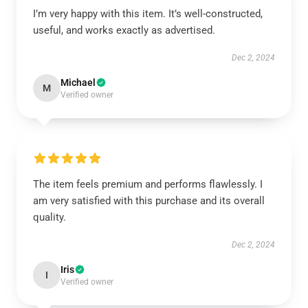
I’m very happy with this item. It’s well-constructed,
useful, and works exactly as advertised.
Dec 2, 2024
Michael
M
Verified owner
The item feels premium and performs flawlessly. I
am very satisfied with this purchase and its overall
quality.
Dec 2, 2024
Iris
I
Verified owner