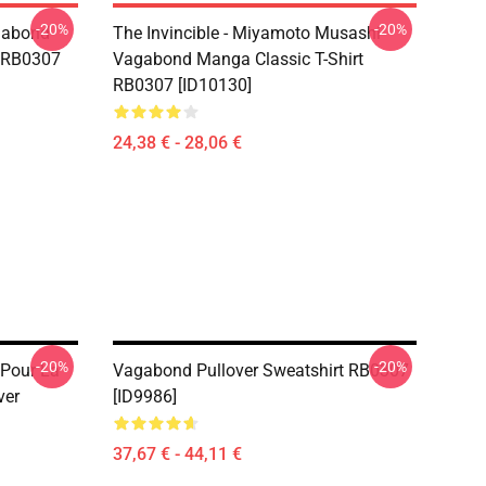
-20%
-20%
gabond
The Invincible - Miyamoto Musashi
s RB0307
Vagabond Manga Classic T-Shirt
RB0307 [ID10130]
24,38 € - 28,06 €
-20%
-20%
Pour La
Vagabond Pullover Sweatshirt RB0307
ver
[ID9986]
37,67 € - 44,11 €