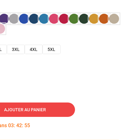
L
3XL
4XL
5XL
AJOUTER AU PANIER
dans
03
:
42
:
54