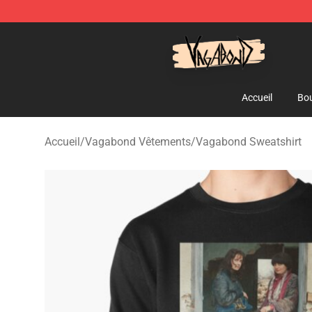
Vagabond Shop - Official Vagabond Merchandise Stor
Accueil
Bou
Accueil
/
Vagabond Vêtements
/
Vagabond Sweatshirt