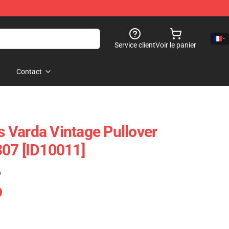
Service client
Voir le panier
Contact
 Varda Vintage Pullover
07 [ID10011]
)