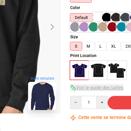
Color
Default
Size
S
M
L
XL
2X
Print Location
blank template
Voir le guide des tailles
Quantity
Cette vente se termine 