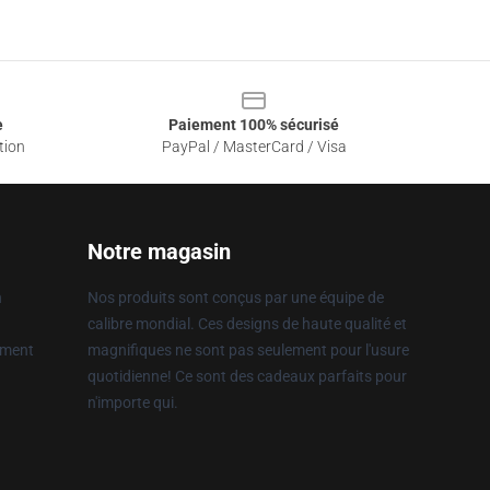
e
Paiement 100% sécurisé
tion
PayPal / MasterCard / Visa
Notre magasin
n
Nos produits sont conçus par une équipe de
calibre mondial. Ces designs de haute qualité et
ement
magnifiques ne sont pas seulement pour l'usure
quotidienne! Ce sont des cadeaux parfaits pour
n'importe qui.