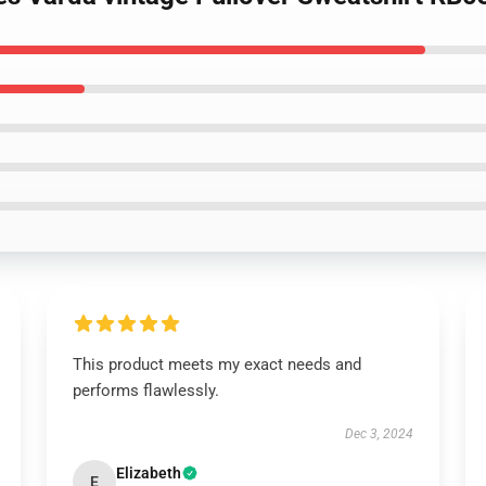
This product meets my exact needs and
performs flawlessly.
Dec 3, 2024
Elizabeth
E