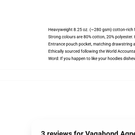
Heavyweight 8.25 oz. (~280 gsm) cotton-rich 
Strong colours are 80% cotton, 20% polyester.
Entrance pouch pocket, matching drawstring a
Ethically sourced following the World Account
Word: If you happen to like your hoodies dishev
3 reviews for Vagabond Agne