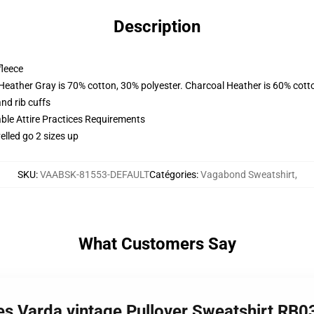
Description
fleece
 Heather Gray is 70% cotton, 30% polyester. Charcoal Heather is 60% cott
nd rib cuffs
able Attire Practices Requirements
elled go 2 sizes up
SKU
:
VAABSK-81553-DEFAULT
Catégories
:
Vagabond Sweatshirt
,
What Customers Say
s Varda vintage Pullover Sweatshirt RB0