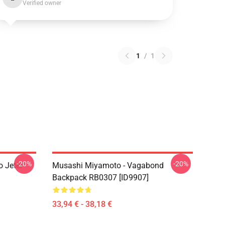
Verified owner
1
/
1
-20%
-20%
 Jeter
Musashi Miyamoto - Vagabond
Backpack RB0307 [ID9907]
33,94 € - 38,18 €