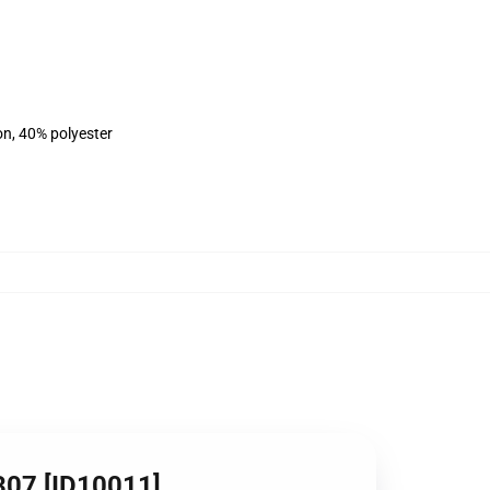
on, 40% polyester
307 [ID10011]