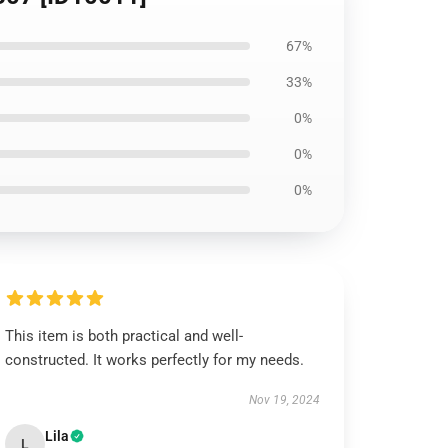
67%
33%
0%
0%
0%
This item is both practical and well-
constructed. It works perfectly for my needs.
Nov 19, 2024
Lila
L