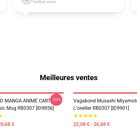
Verified owner
Meilleures ventes
-20%
D MANGA ANIME CARTOON
Vagabond Musashi Miyamoto
sic Mug RB0307 [ID9856]
L'oreiller RB0307 [ID9901]
26,68 €
22,08 € - 26,68 €