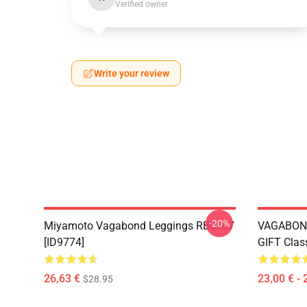
Verified owner
Write your review
-20%
Miyamoto Vagabond Leggings RB0307
VAGABON
[ID9774]
GIFT Clas
26,63 €
23,00 € - 
$28.95