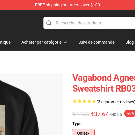
FREE
shipping on orders over $100
e
tique
Acheter par catégorie
Suivi de commande
Blog
Vagabond Agnes
Sweatshirt RB03
(3 customer reviews
€47.09
€37.67
-20%
$40.95
Type
Unisex