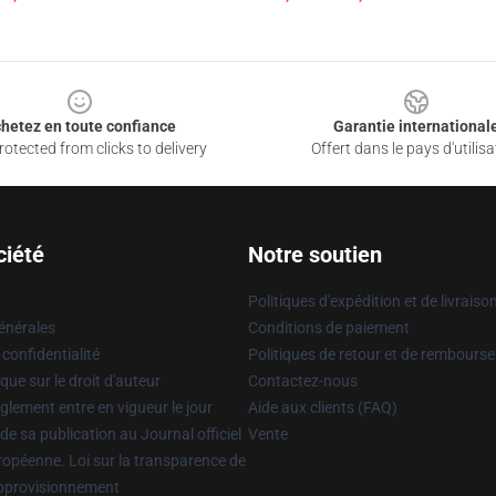
hetez en toute confiance
Garantie international
otected from clicks to delivery
Offert dans le pays d'utilisa
ciété
Notre soutien
Politiques d'expédition et de livraiso
énérales
Conditions de paiement
 confidentialité
Politiques de retour et de rembours
que sur le droit d'auteur
Contactez-nous
glement entre en vigueur le jour
Aide aux clients (FAQ)
 de sa publication au Journal officiel
Vente
uropéenne. Loi sur la transparence de
approvisionnement