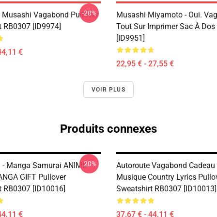
-20%
 Musashi Vagabond Pullover
Musashi Miyamoto - Oui. Va
t RB0307 [ID9974]
Tout Sur Imprimer Sac À Do
[ID9951]
44,11 €
22,95 € - 27,55 €
VOIR PLUS
Produits connexes
-20%
 - Manga Samurai ANIME
Autoroute Vagabond Cadeau 
NGA GIFT Pullover
Musique Country Lyrics Pullo
t RB0307 [ID10016]
Sweatshirt RB0307 [ID10013]
44,11 €
37,67 € - 44,11 €