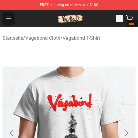
FREE
shipping on orders over $100
Vagabond Shop - Official Vagabond Merchandise Store
Open menu
Startseite
/
Vagabond Cloth
/
Vagabond T-Shirt