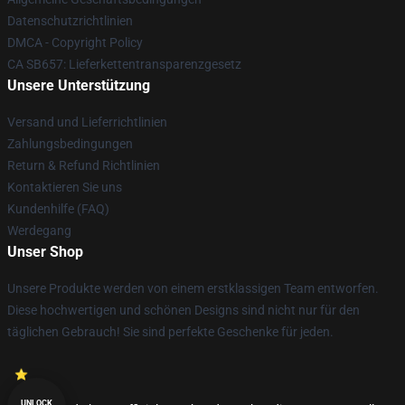
Datenschutzrichtlinien
DMCA - Copyright Policy
CA SB657: Lieferkettentransparenzgesetz
Unsere Unterstützung
Versand und Lieferrichtlinien
Zahlungsbedingungen
Return & Refund Richtlinien
Kontaktieren Sie uns
Kundenhilfe (FAQ)
Werdegang
Unser Shop
Unsere Produkte werden von einem erstklassigen Team entworfen.
Diese hochwertigen und schönen Designs sind nicht nur für den
täglichen Gebrauch! Sie sind perfekte Geschenke für jeden.
UNLOCK