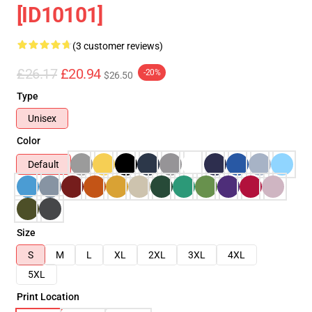
[ID10101]
(3 customer reviews)
£26.17
£20.94
-20%
$26.50
Type
Unisex
Color
Default
Size
S
M
L
XL
2XL
3XL
4XL
5XL
Print Location