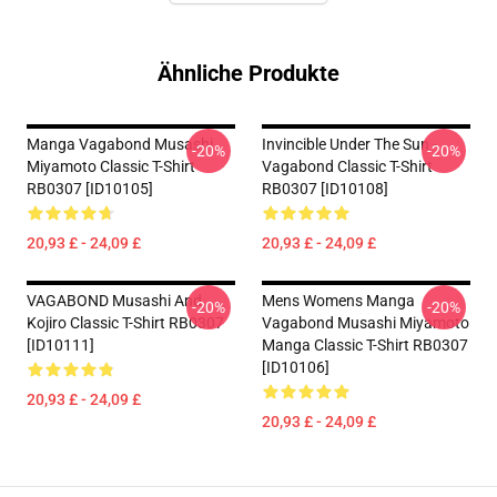
Ähnliche Produkte
Manga Vagabond Musashi
Invincible Under The Sun -
-20%
-20%
Miyamoto Classic T-Shirt
Vagabond Classic T-Shirt
RB0307 [ID10105]
RB0307 [ID10108]
20,93 £ - 24,09 £
20,93 £ - 24,09 £
VAGABOND Musashi And
Mens Womens Manga
-20%
-20%
Kojiro Classic T-Shirt RB0307
Vagabond Musashi Miyamoto
[ID10111]
Manga Classic T-Shirt RB0307
[ID10106]
20,93 £ - 24,09 £
20,93 £ - 24,09 £