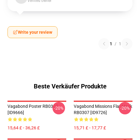
Verified owner
Write your review
1
/
1
Beste Verkäufer Produkte
Vagabond Poster RB0307
Vagabond Missions Flat Mask
-20%
-20%
[ID9666]
RB0307 [ID9726]
15,64 £ - 36,26 £
15,71 £ - 17,77 £