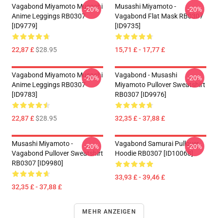
Vagabond Miyamoto Musashi
Musashi Miyamoto -
-20%
-20%
Anime Leggings RB0307
Vagabond Flat Mask RB0307
[ID9779]
[ID9735]
22,87 £
$28.95
15,71 £ - 17,77 £
Vagabond Miyamoto Musashi
Vagabond - Musashi
-20%
-20%
Anime Leggings RB0307
Miyamoto Pullover Sweatshirt
[ID9783]
RB0307 [ID9976]
22,87 £
$28.95
32,35 £ - 37,88 £
Musashi Miyamoto -
Vagabond Samurai Pullover
-20%
-20%
Vagabond Pullover Sweatshirt
Hoodie RB0307 [ID10068]
RB0307 [ID9980]
33,93 £ - 39,46 £
32,35 £ - 37,88 £
MEHR ANZEIGEN