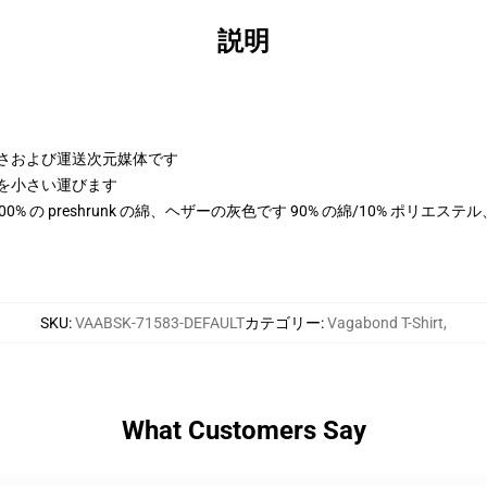
説明
の高さおよび運送次元媒体です
、次元を小さい運びます
は 100% の preshrunk の綿、ヘザーの灰色です 90% の綿/10% ポリエ
SKU
:
VAABSK-71583-DEFAULT
カテゴリー
:
Vagabond T-Shirt
,
What Customers Say