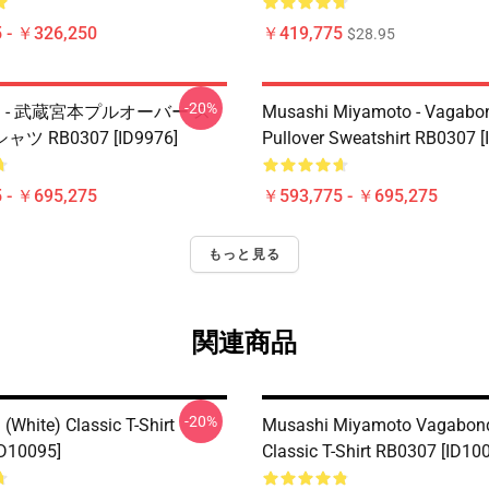
 - ￥326,250
￥419,775
$28.95
-20%
nd - 武蔵宮本プルオーバー ス
Musashi Miyamoto - Vagabo
 RB0307 [ID9976]
Pullover Sweatshirt RB0307 [
 - ￥695,275
￥593,775 - ￥695,275
もっと見る
関連商品
-20%
(white) Classic T-Shirt
Musashi Miyamoto Vagabon
D10095]
Classic T-Shirt RB0307 [ID10