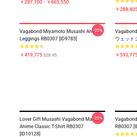
￥287,100 - ￥665,550
￥288,405
-20%
Vagabond Miyamoto Musashi Anime
Vagabo
Leggings RB0307 [ID9783]
ウェットシャツ
￥419,775
￥593,775
$28.95
-20%
Lover Gift Musashi Vagabond Manga
Vagabond 
Anime Classic T-Shirt RB0307
RB0307 [I
[ID10128]