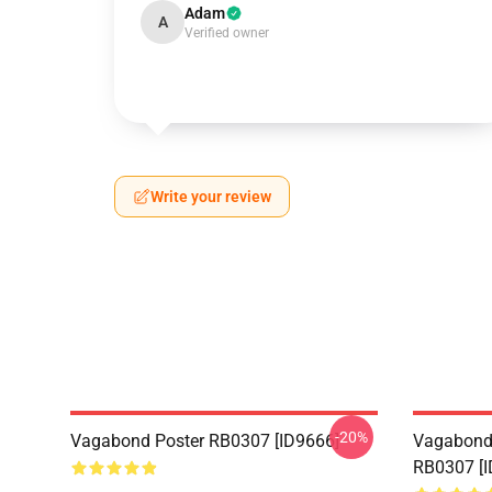
Adam
A
Verified owner
Write your review
-20%
Vagabond Poster RB0307 [ID9666]
Vagab
RB0307 [I