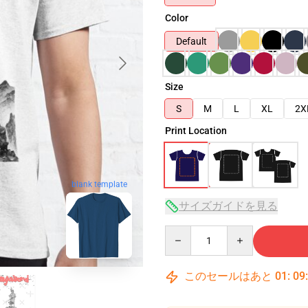
Color
Default
Size
S
M
L
XL
2X
Print Location
blank template
サイズガイドを見る
Quantity
このセールはあと
01
:
09