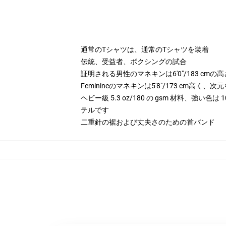
通常のTシャツは、通常のTシャツを装着
伝統、受益者、ボクシングの試合
証明される男性のマネキンは6'0"/183 cm
Feminineのマネキンは5'8"/173 cm高く
ヘビー級 5.3 oz/180 の gsm 材料、強い色
テルです
二重針の裾および丈夫さのための首バンド