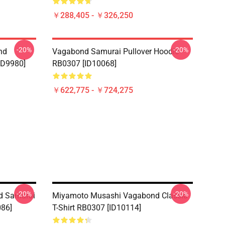
￥288,405 - ￥326,250
-20%
-20%
nd
Vagabond Samurai Pullover Hoodie
ID9980]
RB0307 [ID10068]
￥622,775 - ￥724,275
-20%
-20%
d Samurai
Miyamoto Musashi Vagabond Classic
086]
T-Shirt RB0307 [ID10114]