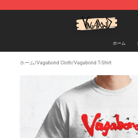
Vagabond Shop - Official Vagabond Merchandise Stor
ホーム
ホーム
/
Vagabond Cloth
/
Vagabond T-Shirt