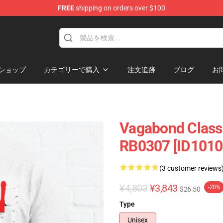
FREE
shipping on orders over $100
e
ショップ
カテゴリーで購入
注文追跡
ブログ
お
Vagabond Classi
RB0307 [ID1010
(3 customer reviews
¥4,803
¥3,843
-20%
$26.50
Type
Unisex