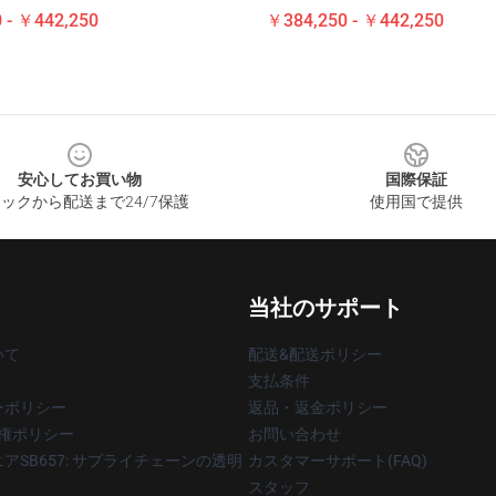
 - ￥442,250
￥384,250 - ￥442,250
安心してお買い物
国際保証
ックから配送まで24/7保護
使用国で提供
当社のサポート
いて
配送&配送ポリシー
支払条件
ーポリシー
返品・返金ポリシー
著作権ポリシー
お問い合わせ
アSB657: サプライチェーンの透明
カスタマーサポート(FAQ)
スタッフ