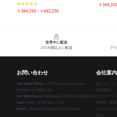
￥384,250
￥384,250 - ￥442,250
Footer
世界中に配送
200カ国以上に配送
クリ
お問い合わせ
会社案内
Our Head Office
: 1730 Arizona Ave, Santa
私たちにつ
Monica, CA 90401, US
利用規約
Our Warehouse
: Building A1, Bozhou, Beijing, CN
プライバシ
Hour
: 9AM – 5PM (Mon – Fri)
DMCA - 
Email
: contact@vagabond-merch.shop
カリフォルニ
性法