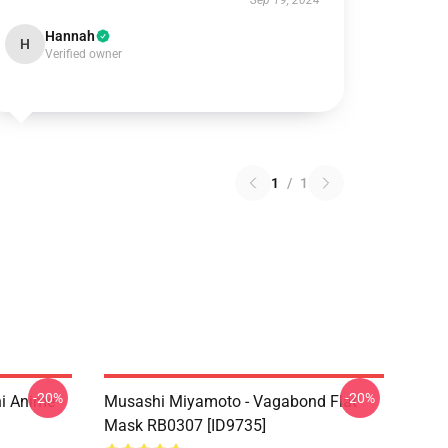
Sep 19, 2024
Hannah
H
Verified owner
1
/
1
-20%
-20%
i Anime
Musashi Miyamoto - Vagabond Flat
Mask RB0307 [ID9735]