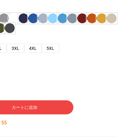
L
3XL
4XL
5XL
カートに追加
:
54