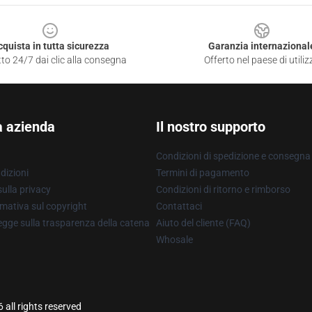
cquista in tutta sicurezza
Garanzia internazional
to 24/7 dai clic alla consegna
Offerto nel paese di utiliz
a azienda
Il nostro supporto
Condizioni di spedizione e consegna
dizioni
Termini di pagamento
ulla privacy
Condizioni di ritorno e rimborso
mativa sul copyright
Contattaci
gge sulla trasparenza della catena
Aiuto del cliente (FAQ)
Whosale
all rights reserved