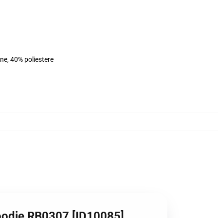
ne, 40% poliestere
oodie RB0307 [ID10085]