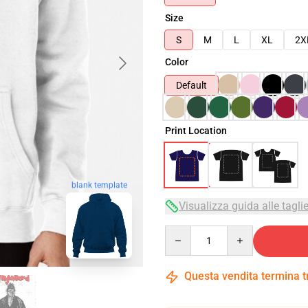
Size
S
M
L
XL
2X
Color
Default
Print Location
blank template
Visualizza guida alle tagli
Quantity
Questa vendita termina 