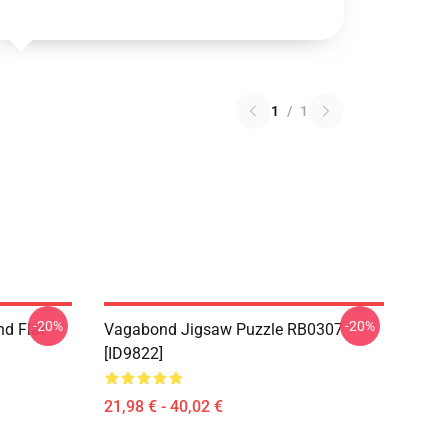
1
/
1
-20%
-20%
d Flat
Vagabond Jigsaw Puzzle RB0307
[ID9822]
21,98 € - 40,02 €