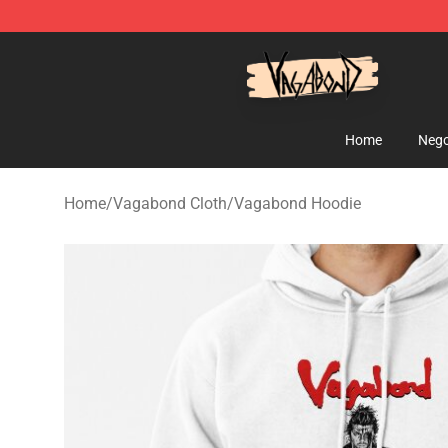
Vagabond Shop - Official Vagabond Merchandise Stor
Home
Nego
Home
/
Vagabond Cloth
/
Vagabond Hoodie