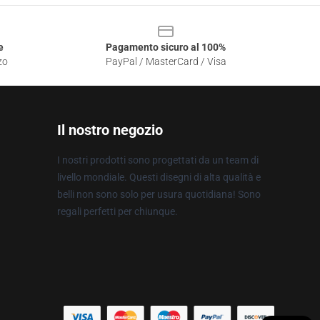
e
Pagamento sicuro al 100%
zo
PayPal / MasterCard / Visa
Il nostro negozio
I nostri prodotti sono progettati da un team di
livello mondiale. Questi disegni di alta qualità e
belli non sono solo per usura quotidiana! Sono
regali perfetti per chiunque.