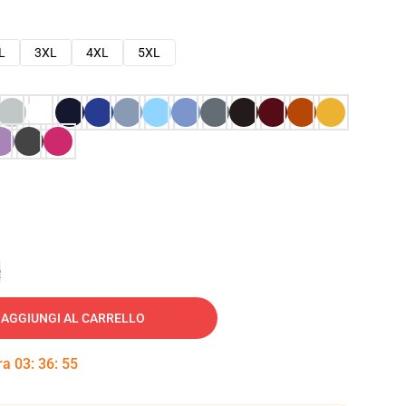
L
3XL
4XL
5XL
e
AGGIUNGI AL CARRELLO
tra
03
:
36
:
54