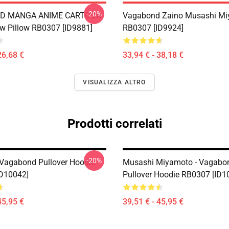
-20%
D MANGA ANIME CARTOON
Vagabond Zaino Musashi M
w Pillow RB0307 [ID9881]
RB0307 [ID9924]
26,68 €
33,94 € - 38,18 €
VISUALIZZA ALTRO
Prodotti correlati
-20%
Vagabond Pullover Hoodie
Musashi Miyamoto - Vagabo
D10042]
Pullover Hoodie RB0307 [ID1
45,95 €
39,51 € - 45,95 €