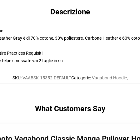
Descrizione
ne
Heather Gray è di 70% cotone, 30% poliestere. Carbone Heather è 60% coto
ire Practices Requisiti
e felpe smussate vai 2 taglie in su
SKU
:
VAABSK-15352-DEFAULT
Categorie
:
Vagabond Hoodie
,
What Customers Say
moto Vagabond Classic Manga Pullover H