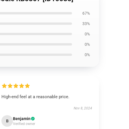
67%
33%
0%
0%
0%
High-end feel at a reasonable price.
Nov 8, 2024
Benjamin
B
Verified owner