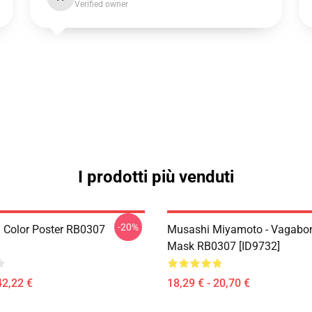
Verified owner
I prodotti più venduti
-20%
Color Poster RB0307
Musashi Miyamoto - Vagabon
Mask RB0307 [ID9732]
42,22 €
18,29 € - 20,70 €