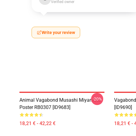
Verified owner
Write your review
-20%
Animal Vagabond Musashi Miyamoto
Vagabond 
Poster RB0307 [ID9683]
[ID9690]
18,21 € - 42,22 €
18,21 € - 