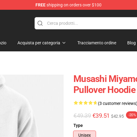
FREE
shipping on orders over $100
e
zio
Acquista per categoria
Tracciamento ordine
Blog
Musashi Miyamo
Pullover Hoodie
(3 customer reviews
€49.39
€39.51
-20%
$42.95
Type
Unisex