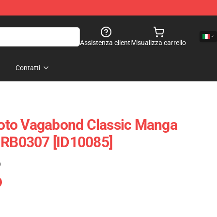
Assistenza clienti
Visualizza carrello
Contatti
to Vagabond Classic Manga
 RB0307 [ID10085]
)