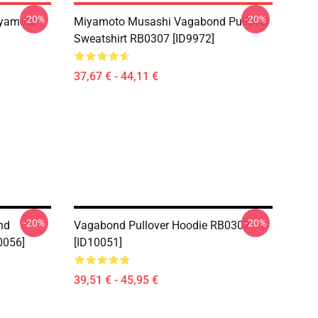
-20%
-20%
iyamoto
Miyamoto Musashi Vagabond Pullover
Sweatshirt RB0307 [ID9972]
37,67 € - 44,11 €
-20%
-20%
nd
Vagabond Pullover Hoodie RB0307
0056]
[ID10051]
39,51 € - 45,95 €